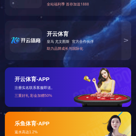
走进星华
集团简介
旗下公司
发展历程
集团荣誉
星华动态
集团新闻
媒体报道
企业文化
文化理念
精彩活动
星华故事
投资产业