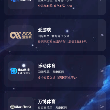
企业文化
文化理念
精彩活动
星华故事
投资产业
文旅运营与融合
城市更新与改造
美丽乡村与赋能
人才招聘
人才理念
招聘职位
星华在线
意见反馈
联系我们
联系我们
地址：海口市海秀中路51-1号星华大厦20层