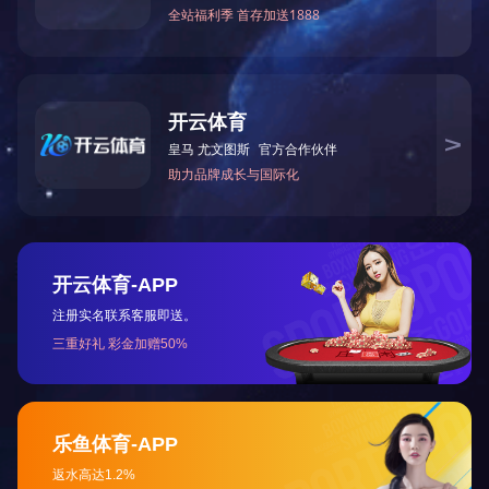
电话：0898-66766228
手机版网站
友情链接
LINK
三亚亚龙湾星华套房假日酒店
三亚星华旅游开发有限公司
海南中田旅业开发有限公司
海口星华房地产开发有限公司
海南星悦巢物业服务有限公司
CopyRight © 2021 All Rights Reserved 星空体育网站入口（中
国）官方网站
琼ICP备16003660号-1
技术支持：
绿色创意