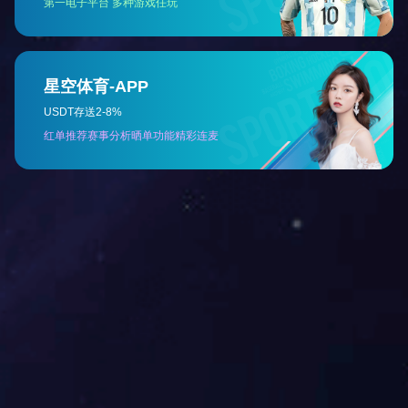
得失观
宠辱不惊，胸怀大局
走进星华
集团简介
旗下公司
发展历程
集团荣誉
星华动态
集团新闻
媒体报道
企业文化
文化理念
精彩活动
星华故事
投资产业
文旅运营与融合