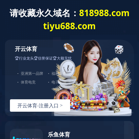
星空体育网站入口（中国）官方网站
走进星华
集团简介
旗下公司
发展历程
集团荣誉
新闻动态
集团新闻
媒体报道
企业文化
文化理念
精彩活动
星华故事
投资产业
文旅运营与融合
城市更新与改造
美丽乡村与赋能
社会公益
人才招聘
人才理念
招聘职位
星籍会
星华在线
意见反馈
联系我们
企业文化