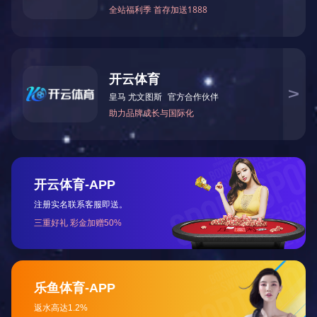
思考换位，服务到位
管理理念
MANAGEMENT PHILOSOPHY
管理宗旨
业绩为王，制度为本，激励为要
人才观
想干事、敢干事、会干事的人是企业核心资源
用人观
企业为人才提供平台，人才凭才干拓展舞台
效率观
及时决断，立即行动
协作观