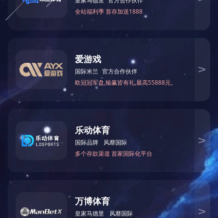
企业文化
文化理念
精彩活动
星华故事
投资产业
文旅运营与融合
城市更新与改造
美丽乡村与赋能
人才招聘
人才理念
招聘职位
星华在线
意见反馈
联系我们
联系我们
地址：海口市海秀中路51-1号星华大厦20层