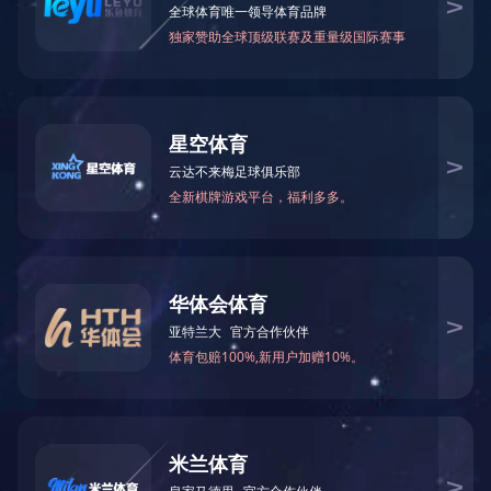
美丽乡村与赋能
景怡苑
星华·景怡苑项目位于位于海口市迎宾大道内进20米，项
目用地面积为6090.95平方米，由二栋十四层高的公寓楼组
成，总建筑面积17809.15m2。每栋二梯五户，共200户（包括
商铺），周边与海南省高级人民法院、海南中学、海南师范大
学相邻，文化氛围浓厚，闹中取静，升值潜力巨大。
走进星华
集团简介
旗下公司
发展历程
集团荣誉
星华动态
集团新闻
媒体报道