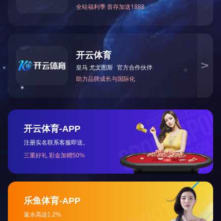
电话：0898-66766228
手机版网站
友情链接
LINK
三亚亚龙湾星华套房假日酒店
三亚星华旅游开发有限公司
海南中田旅业开发有限公司
海口星华房地产开发有限公司
海南星悦巢物业服务有限公司
CopyRight © 2021 All Rights Reserved 星空体育网站入口（中
国）官方网站
琼ICP备16003660号-1
技术支持：
绿色创意