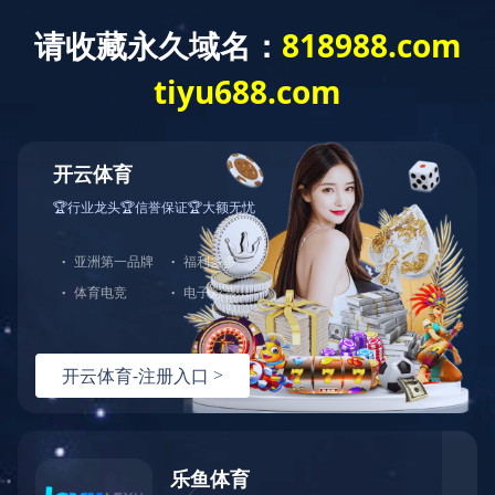
星空体育网站入口（中国）官方网站
走进星华
集团简介
旗下公司
发展历程
集团荣誉
新闻动态
集团新闻
媒体报道
企业文化
文化理念
精彩活动
星华故事
投资产业
文旅运营与融合
城市更新与改造
美丽乡村与赋能
社会公益
人才招聘
人才理念
招聘职位
星籍会
星华在线
意见反馈
联系我们
投资产业
文旅运营与融合
城市更新与改造