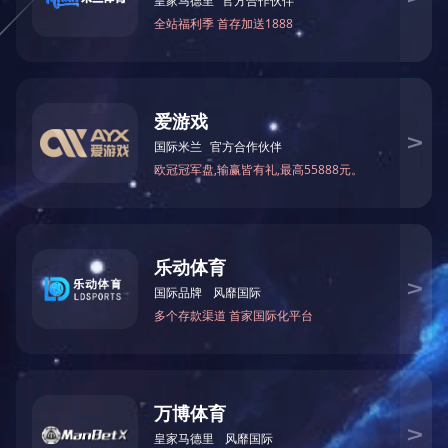
走进星华
集团简介
旗下公司
发展历程
集团荣誉
星华动态
集团新闻
媒体报道
企业文化
文化理念
精彩活动
星华故事
投资产业
文旅运营与融合