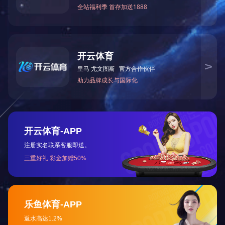
上一篇：没有了
下一篇：海口星华房地产开发有限公司
返回
走进星华
集团简介
旗下公司
发展历程
集团荣誉
星华动态
集团新闻
媒体报道
企业文化
文化理念
精彩活动
星华故事
投资产业